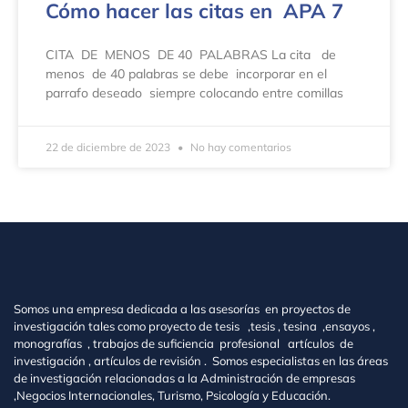
Cómo hacer las citas en APA 7
CITA DE MENOS DE 40 PALABRAS La cita de
menos de 40 palabras se debe incorporar en el
parrafo deseado siempre colocando entre comillas
22 de diciembre de 2023
No hay comentarios
Somos una empresa dedicada a las asesorías en proyectos de
investigación tales como proyecto de tesis ,tesis , tesina ,ensayos ,
monografías , trabajos de suficiencia profesional artículos de
investigación , artículos de revisión . Somos especialistas en las áreas
de investigación relacionadas a la Administración de empresas
,Negocios Internacionales, Turismo, Psicología y Educación.